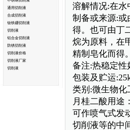
不锈钢切削液
溶解情况:在
通用切削液
合成切削液
制备或来源:
钕铁硼切削液
得。也可由丁
切削液
铝合金切削液
烷为原料，在
防锈切削液
精制皂化而得
切削液价格
切削液厂家
备注:热稳定性
切削液
包装及贮运:25k
类别:微生物化
月桂二酸用途
可作喷气式发
切削液等的中