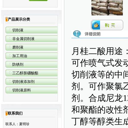
产品展示分类
切削液
非金属切削液
磨削液
月桂二酸用途
加工用油
可作喷气式发
防锈剂
切削液等的中
三乙醇胺硼酸酯
切削液添加剂
剂。可作聚氯
切削液原料
剂。合成尼龙1
和聚酯的改性
联系我们
丁醇等醇类生
联系人：夏明珍