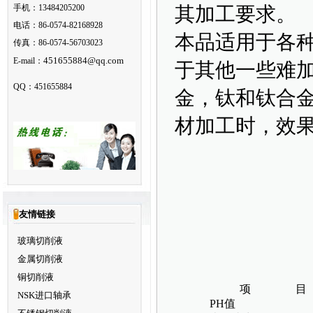
手机：13484205200
其加工要求。
电话：86-0574-82168928
本品适用于各
传真：86-0574-56703023
451655884@qq.com
E-mail：
于其他一些难
QQ：451655884
金，钛和钛合
材加工时，效
友情链接
玻璃切削液
金属切削液
铜切削液
项 目
NSK进口轴承
PH值