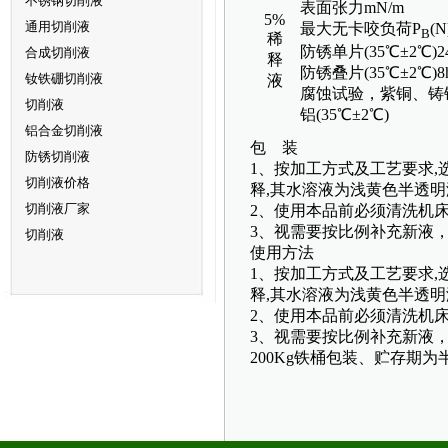
不锈钢切削液
表面张力mN/m
5%
通用切削液
最大无卡咬负荷P
(N
B
稀
防锈单片(35℃±2℃)2
合成切削液
释
防锈叠片(35℃±2℃)8
钕铁硼切削液
液
腐蚀试验，紫铜、铸
切削液
铝(35℃±2℃)
铝合金切削液
包 装
防锈切削液
1、按加工方式及工艺要求,
切削液价格
释,其水溶液为浅黄色半透明
切削液厂家
2、使用本品前必须清洗机
3、视需要按比例补充新液
切削液
使用方法
1、按加工方式及工艺要求,
释,其水溶液为浅黄色半透明
2、使用本品前必须清洗机
3、视需要按比例补充新液
200Kg铁桶包装、贮存期为